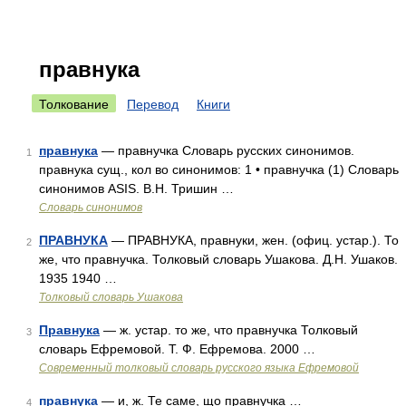
правнука
Толкование
Перевод
Книги
правнука
— правнучка Словарь русских синонимов.
1
правнука сущ., кол во синонимов: 1 • правнучка (1) Словарь
синонимов ASIS. В.Н. Тришин …
Словарь синонимов
ПРАВНУКА
— ПРАВНУКА, правнуки, жен. (офиц. устар.). То
2
же, что правнучка. Толковый словарь Ушакова. Д.Н. Ушаков.
1935 1940 …
Толковый словарь Ушакова
Правнука
— ж. устар. то же, что правнучка Толковый
3
словарь Ефремовой. Т. Ф. Ефремова. 2000 …
Современный толковый словарь русского языка Ефремовой
правнука
— и, ж. Те саме, що правнучка …
4