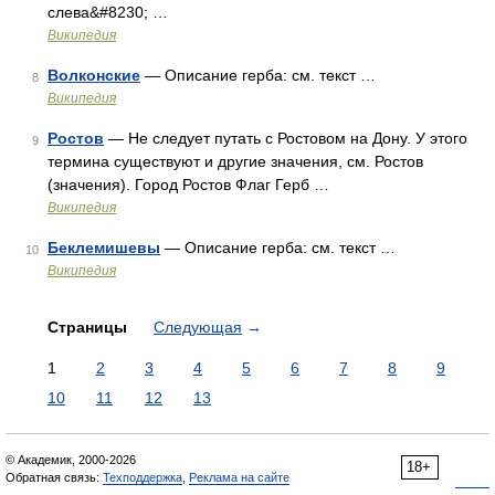
слева&#8230; …
Википедия
Волконские
— Описание герба: см. текст …
8
Википедия
Ростов
— Не следует путать с Ростовом на Дону. У этого
9
термина существуют и другие значения, см. Ростов
(значения). Город Ростов Флаг Герб …
Википедия
Беклемишевы
— Описание герба: см. текст …
10
Википедия
Страницы
Следующая
→
1
2
3
4
5
6
7
8
9
10
11
12
13
© Академик, 2000-2026
18+
Обратная связь:
Техподдержка
,
Реклама на сайте