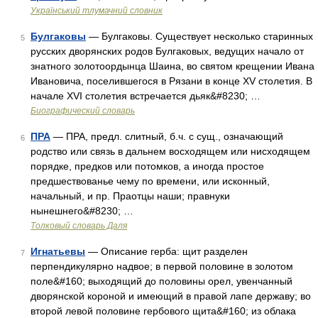
Український тлумачний словник
Булгаковы
— Булгаковы. Существует несколько старинных
5
русских дворянских родов Булгаковых, ведущих начало от
знатного золотоордынца Шаина, во святом крещении Ивана
Ивановича, поселившегося в Рязани в конце XV столетия. В
начале XVI столетия встречается дьяк&#8230; …
Биографический словарь
ПРА
— ПРА, предл. слитный, б.ч. с сущ., означающий
6
родство или связь в дальнем восходящем или нисходящем
порядке, предков или потомков, а иногда простое
предшествованье чему по времени, или исконный,
начальный, и пр. Праотцы наши; правнуки
нынешнего&#8230; …
Толковый словарь Даля
Игнатьевы
— Описание герба: щит разделен
7
перпендикулярно надвое; в первой половине в золотом
поле&#160; выходящий до половины орел, увенчанный
дворянской короной и имеющий в правой лапе державу; во
второй левой половине гербового щита&#160; из облака